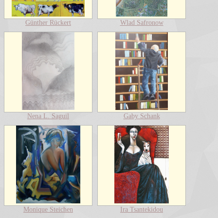
Günther Rückert
Wlad Safronow
Nena L. Saguil
Gaby Schank
Monique Steichen
Ira Tsantekidou