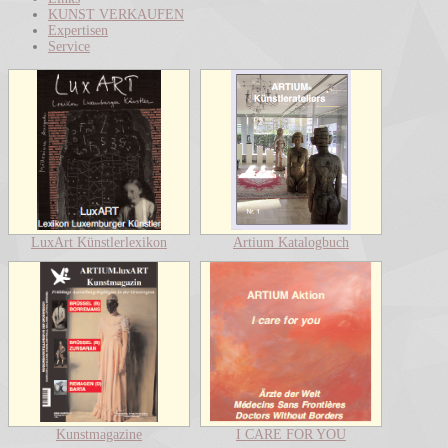
KUNST VERKAUFEN
Expertisen
Service
LuxArt Künstlerlexikon
Artium Katalogbuch
Kunstmagazine
I CARE FOR YOU