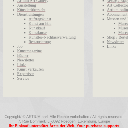
Artium Art Gallery
Verlag / Mag
Ausstellung
Art Collecto
Künstlerübersicht
Artium onlin
Dienstleistungen
Abonnement
Auftragskunst
Museen und 
Kunst am Bau
Musee
Kunstkauf
Musee
Kunstkurse
Musee
Künstler-Nachlassverwaltung
Shop / Beste
Restaurierung
Newsletter
Job
Links
Kunstmagazine
Bücher
Newsletter
Links
Kunst verkaufen
Expertisen
Service
Copyright/ © ARTIUM sarl. Alle Rechte vorbehalten / All rights reserved.
7, Rue Bommert, L.-3392 Roedgen, Luxemburg, Europe
Ihr Einkauf unterstützt Ärzte der Welt. Your purchase supports