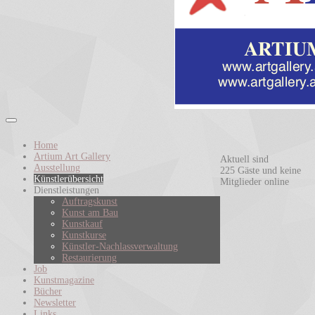
Home
Artium Art Gallery
Aktuell sind
Ausstellung
225 Gäste und keine
Künstlerübersicht
Mitglieder online
Dienstleistungen
Auftragskunst
Kunst am Bau
Kunstkauf
Kunstkurse
Künstler-Nachlassverwaltung
Restaurierung
Job
Kunstmagazine
Bücher
Newsletter
Links