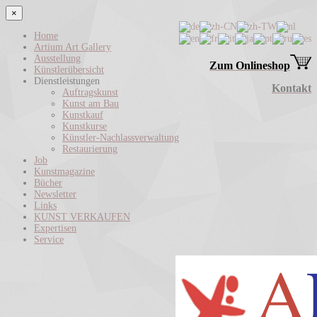
×
Home
Artium Art Gallery
Ausstellung
Zum Onlineshop
Künstlerübersicht
Dienstleistungen
Kontakt
Auftragskunst
Kunst am Bau
Kunstkauf
Kunstkurse
Künstler-Nachlassverwaltung
Restaurierung
Job
Kunstmagazine
Bücher
Newsletter
Links
KUNST VERKAUFEN
Expertisen
Service