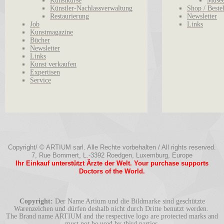
Kunstkurse
Musee
Künstler-Nachlassverwaltung
Shop / Beste
Restaurierung
Newsletter
Job
Links
Kunstmagazine
Bücher
Newsletter
Links
Kunst verkaufen
Expertisen
Service
Copyright/ © ARTIUM sarl. Alle Rechte vorbehalten / All rights reserved.
7, Rue Bommert, L.-3392 Roedgen, Luxemburg, Europe
Ihr Einkauf unterstützt Ärzte der Welt. Your purchase supports
Doctors of the World.
Copyright:
Der Name Artium und die Bildmarke sind geschützte
Warenzeichen und dürfen deshalb nicht durch Dritte benutzt werden.
The Brand name ARTIUM and the respective logo are protected marks and
must not be used by third parties.