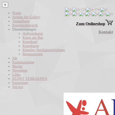
×
Home
Artium Art Gallery
Ausstellung
Zum Onlineshop
Künstlerübersicht
Dienstleistungen
Kontakt
Auftragskunst
Kunst am Bau
Kunstkauf
Kunstkurse
Künstler-Nachlassverwaltung
Restaurierung
Job
Kunstmagazine
Bücher
Newsletter
Links
KUNST VERKAUFEN
Expertisen
Service