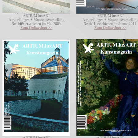
ARTIUM luxART
ARTIUM luxART
Ausstellungen + Museumsvorstellung
Ausstellungen + Museumsvorstellun
Nr. 1/09
, erschienen im Mai 2009.
Nr. 6/11
, erschienen im Januar 2011.
Zum Onlineshop >>
Zum Onlineshop >>
ARTIUM luxART
ARTIUM luxART