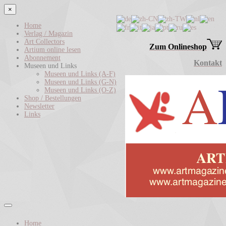
×
Home
Verlag / Magazin
Art Collectors
Zum Onlineshop
Artium online lesen
Abonnement
Kontakt
Museen und Links
Museen und Links (A-F)
Museen und Links (G-N)
Museen und Links (O-Z)
Shop / Bestellungen
Newsletter
Links
Home