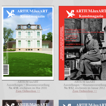
ARTIUM luxART
ARTIUM luxART
Ausstellungen + Museumsvorstellung
Ausstellungen + Museumsvorstellun
Nr. 4/10
, erschienen im Mai 2010.
Nr. 9/12
, erschienen im Januar 2012.
Zum Onlineshop >>
Zum Onlineshop >>