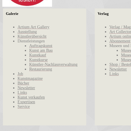
Galerie
Verlag
Artium Art Gallery
Verlag / Mag
Ausstellung
Art Collecto
Künstlerübersicht
Artium onlin
Dienstleistungen
Abonnement
Auftragskunst
Museen und 
Kunst am Bau
Musee
Kunstkauf
Musee
Kunstkurse
Musee
Künstler-Nachlassverwaltung
Shop / Beste
Restaurierung
Newsletter
Job
Links
Kunstmagazine
Bücher
Newsletter
Links
Kunst verkaufen
Expertisen
Service