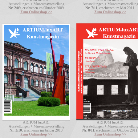
Ausstellungen + Museumsvorstellung
Ausstellungen + Museumsvorstellun
Nr. 2/09
, erschienen im Oktober 2009.
Nr. 7/11
, erschienen im Mai 2011.
Zum Onlineshop >>
Zum Onlineshop >>
ARTIUM luxART
ARTIUM luxART
Ausstellungen + Museumsvorstellung
Ausstellungen + Museumsvorstellun
Nr. 3/10
, erschienen im Januar 2010.
Nr. 8/11
, erschienen im Oktober 2011
Zum Onlineshop >>
Zum Onlineshop >>