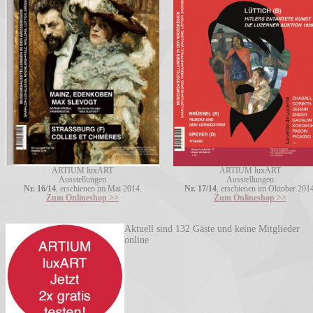
ARTIUM luxART
ARTIUM luxART
Ausstellungen
Ausstellungen
Nr. 16/14
, erschienen im Mai 2014.
Nr. 17/14
, erschienen im Oktober 2014
Zum Onlineshop >>
Zum Onlineshop >>
Aktuell sind 132 Gäste und keine Mitglieder
online