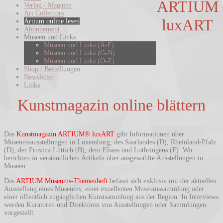
ARTIUM
Verlag / Magazin
Art Collectors
luxART
Artium online lesen
Abonnement
Museen und Links
Museen und Links (A-F)
Museen und Links (G-N)
Museen und Links (O-Z)
Shop / Bestellungen
Newsletter
Links
Kunstmagazin online blättern
Das
Kunstmagazin ARTIUM® luxART
gibt Informationen über
Museumsausstellungen in Luxemburg, des Saarlandes (D), Rheinland-Pfalz
(D), der Provinz Lüttich (B), dem Elsass und Lothringens (F). Wir
berichten in verständlichen Artikeln über ausgewählte Ausstellungen in
Museen.
Das
ARTIUM Museums-Themenheft
befasst sich exklusiv mit der aktuellen
Ausstellung eines Museums, einer exzellenten Museumssammlung oder
einer öffentlich zugänglichen Kunstsammlung aus der Region. In Interviews
werden Kuratoren und Direktoren von Ausstellungen oder Sammlungen
vorgestellt.