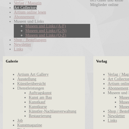
805 Gäste und keine
Verlag / Magazin
Mitglieder online
Art Collectors
Artium online lesen
Abonnement
Museen und Links
Museen und Links (A-F)
Museen und Links (G-N)
Museen und Links (O-Z)
Shop / Bestellungen
Newsletter
Links
Galerie
Verlag
Artium Art Gallery
Verlag / Mag
Ausstellung
Art Collecto
Künstlerübersicht
Artium onlin
Dienstleistungen
Abonnement
Auftragskunst
Museen und 
Kunst am Bau
Musee
Kunstkauf
Musee
Kunstkurse
Musee
Künstler-Nachlassverwaltung
Shop / Beste
Restaurierung
Newsletter
Job
Links
Kunstmagazine