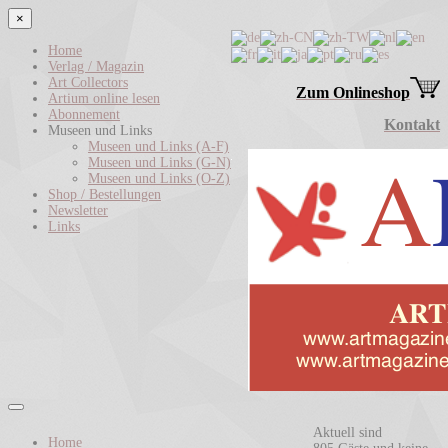
×
Home
Verlag / Magazin
Art Collectors
Zum Onlineshop
Artium online lesen
Abonnement
Kontakt
Museen und Links
Museen und Links (A-F)
Museen und Links (G-N)
Museen und Links (O-Z)
Shop / Bestellungen
Newsletter
Links
Aktuell sind
Home