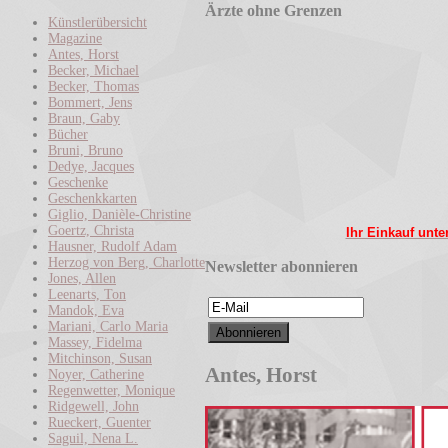
Ärzte ohne Grenzen
Künstlerübersicht
Magazine
Antes, Horst
Becker, Michael
Becker, Thomas
Bommert, Jens
Braun, Gaby
Bücher
Bruni, Bruno
Dedye, Jacques
Geschenke
Geschenkkarten
Giglio, Danièle-Christine
Goertz, Christa
Ihr Einkauf unte
Hausner, Rudolf Adam
Herzog von Berg, Charlotte
Newsletter abonnieren
Jones, Allen
Leenarts, Ton
Mandok, Eva
Mariani, Carlo Maria
Massey, Fidelma
Mitchinson, Susan
Antes, Horst
Noyer, Catherine
Regenwetter, Monique
Ridgewell, John
Rueckert, Guenter
Saguil, Nena L.