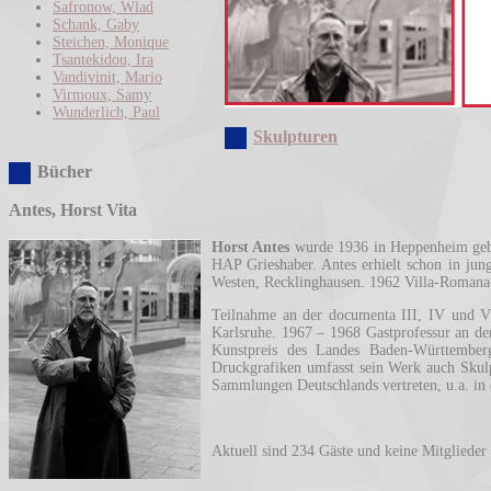
Safronow, Wlad
Schank, Gaby
Steichen, Monique
Tsantekidou, Ira
Vandivinit, Mario
Virmoux, Samy
Wunderlich, Paul
Skulpturen
Bücher
Antes, Horst Vita
Horst Antes
wurde 1936 in Heppenheim gebo
HAP Grieshaber. Antes erhielt schon in jung
Westen, Recklinghausen. 1962 Villa-Romana-
Teilnahme an der documenta III, IV und V
Karlsruhe. 1967 – 1968 Gastprofessur an der
Kunstpreis des Landes Baden-Württember
Druckgrafiken umfasst sein Werk auch Skulp
Sammlungen Deutschlands vertreten, u.a. in
Aktuell sind 234 Gäste und keine Mitglieder