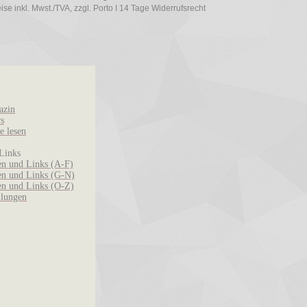
se inkl. Mwst./TVA, zzgl. Porto I 14 Tage Widerrufsrecht
azin
rs
e lesen
Links
n und Links (A-F)
n und Links (G-N)
n und Links (O-Z)
llungen