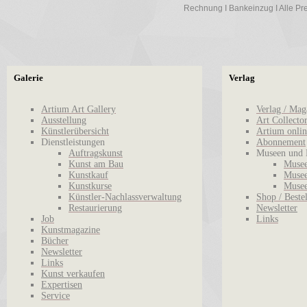
Rechnung I Bankeinzug I Alle Prei
Galerie
Verlag
Artium Art Gallery
Verlag / Mag
Ausstellung
Art Collecto
Künstlerübersicht
Artium onlin
Dienstleistungen
Abonnement
Auftragskunst
Museen und 
Kunst am Bau
Musee
Kunstkauf
Musee
Kunstkurse
Musee
Künstler-Nachlassverwaltung
Shop / Beste
Restaurierung
Newsletter
Job
Links
Kunstmagazine
Bücher
Newsletter
Links
Kunst verkaufen
Expertisen
Service