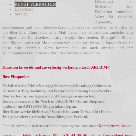
Höchstmaß an
KUNST VERKAUFEN
Sicherheit und
Expertisen
Diskretion wünschen.
Service
Wenn Sie Gemälde,
Aquarelle,
Zeichnungen und Graphiken besitzen und verkaufen möchten, so würden wir
uns über Ihren Anruf oder eine Mail freuen. Sie können uns zunächst eine
Fotografie des Kunstwerkes an artgallery@artium senden. Bitte prüfen Sie, ob
eine Signatur oder ein Monogramm vorhanden ist. Wenn ja, fotografieren Sie
diese bitte ebenfalls. Gern können Sie uns auch anrufen und Ihre
Telefonnummer hinterlassen. Wir rufen Sie kostenlos zurück
Kunstwerke seriös und zuverlässig verkaufen durch ARTIUM
®
Ihre Pluspunkte
Es fallen keine Einlieferungsgebühren und Kataloggebühren an.
Kostenlose Begutachtung und Festpreis-Schätzung Ihres Werkes.
Den Verkaufspreis legen wir mit Ihnen gemeinsam fest.
Danach bieten wir Ihr Werk im ARTIUM® Online Shop und
optional im ARTIUM® Magazinkatalog an.
Ihre Kunstwerke bleiben auf Wunsch bis zum Verkauf bei Ihnen.
Wir garantieren zeitnahe Auszahlung bei Verkauf.
Für alle Anfragen stehen wir Ihnen immer gerne über unser
Kontaktformular >>
sowie auch
telefonisch unter 00352-26 44 00 66
oder in
Deutschland unter