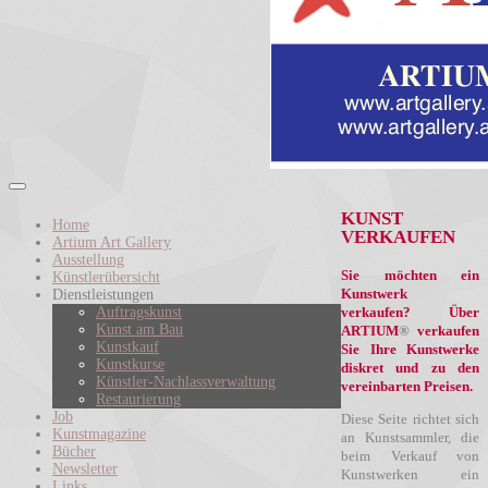
KUNST
Home
VERKAUFEN
Artium Art Gallery
Ausstellung
Sie möchten ein
Künstlerübersicht
Kunstwerk
Dienstleistungen
verkaufen? Über
Auftragskunst
Kunst am Bau
ARTIUM
®
verkaufen
Kunstkauf
Sie Ihre Kunstwerke
Kunstkurse
diskret und zu den
Künstler-Nachlassverwaltung
vereinbarten Preisen.
Restaurierung
Job
Diese Seite richtet sich
Kunstmagazine
an Kunstsammler, die
Bücher
beim Verkauf von
Newsletter
Kunstwerken ein
Links