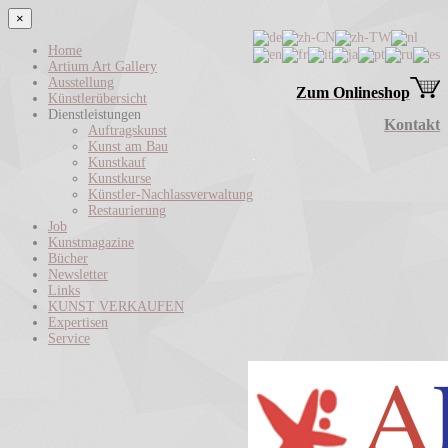
×
Home
Artium Art Gallery
Ausstellung
Zum Onlineshop
Künstlerübersicht
Dienstleistungen
Kontakt
Auftragskunst
Kunst am Bau
Kunstkauf
Kunstkurse
Künstler-Nachlassverwaltung
Restaurierung
Job
Kunstmagazine
Bücher
Newsletter
Links
KUNST VERKAUFEN
Expertisen
Service