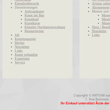
Künstlerübersicht
Artium onlin
Dienstleistungen
Abonnement
Auftragskunst
Museen und 
Kunst am Bau
Musee
Kunstkauf
Musee
Kunstkurse
Musee
Künstler-Nachlassverwaltung
Shop / Beste
Restaurierung
Newsletter
Job
Links
Kunstmagazine
Bücher
Newsletter
Links
Kunst verkaufen
Expertisen
Service
Copyright/ © ARTIUM sarl.
7, Rue Bommert,
Ihr Einkauf unterstützt Ärzte de