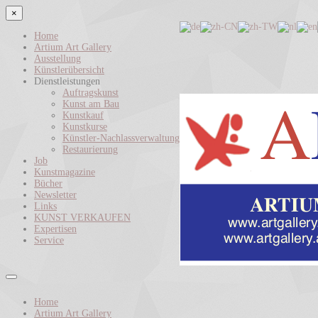
×
Home
Artium Art Gallery
Ausstellung
Künstlerübersicht
Dienstleistungen
Auftragskunst
Kunst am Bau
Kunstkauf
Kunstkurse
Künstler-Nachlassverwaltung
Restaurierung
Job
Kunstmagazine
Bücher
Newsletter
Links
KUNST VERKAUFEN
Expertisen
Service
Home
Artium Art Gallery