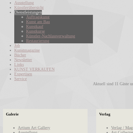
Ausstellung
Künstlerübersicht
Dienstleistungen
Auftragskunst
Kunst am Bau
Kunstkauf
Kunstkurse
Künstler-Nachlassverwaltung
Restaurierung
Job
Kunstmagazine
Bücher
Newsletter
Links
KUNST VERKAUFEN
Expertisen
Service
Aktuell sind 11 Gäste u
Galerie
Verlag
Artium Art Gallery
Verlag / Mag
Ausstellung
Art Collecto