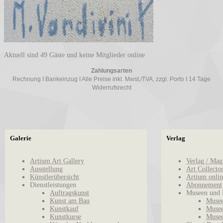
Aktuell sind 49 Gäste und keine Mitglieder online
Zahlungsarten
Rechnung I Bankeinzug I Alle Preise inkl. Mwst./TVA, zzgl. Porto I 14 Tage
Widerrufsrecht
Galerie
Verlag
Artium Art Gallery
Verlag / Mag
Ausstellung
Art Collecto
Künstlerübersicht
Artium onlin
Dienstleistungen
Abonnement
Auftragskunst
Museen und 
Kunst am Bau
Musee
Kunstkauf
Musee
Kunstkurse
Musee