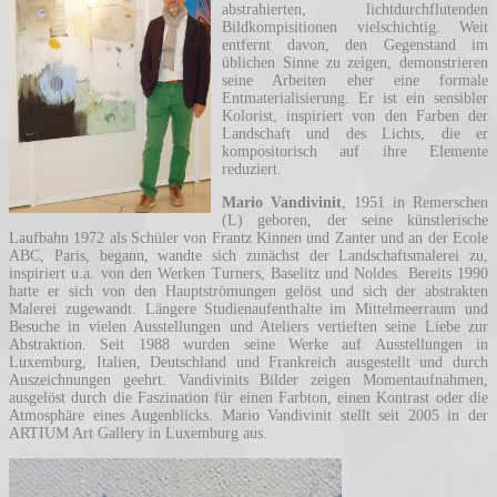
abstrahierten, lichtdurchflutenden
Bildkompisitionen vielschichtig. Weit
entfernt davon, den Gegenstand im
üblichen Sinne zu zeigen, demonstrieren
seine Arbeiten eher eine formale
Entmaterialisierung. Er ist ein sensibler
Kolorist, inspiriert von den Farben der
Landschaft und des Lichts, die er
kompositorisch auf ihre Elemente
reduziert.
Mario Vandivinit
, 1951 in Remerschen
(L) geboren, der seine künstlerische
Laufbahn 1972 als Schüler von Frantz Kinnen und Zanter und an der Ecole
ABC, Paris, begann, wandte sich zunächst der Landschaftsmalerei zu,
inspiriert u.a. von den Werken Turners, Baselitz und Noldes. Bereits 1990
hatte er sich von den Hauptströmungen gelöst und sich der abstrakten
Malerei zugewandt. Längere Studienaufenthalte im Mittelmeerraum und
Besuche in vielen Ausstellungen und Ateliers vertieften seine Liebe zur
Abstraktion. Seit 1988 wurden seine Werke auf Ausstellungen in
Luxemburg, Italien, Deutschland und Frankreich ausgestellt und durch
Auszeichnungen geehrt. Vandivinits Bilder zeigen Momentaufnahmen,
ausgelöst durch die Faszination für einen Farbton, einen Kontrast oder die
Atmosphäre eines Augenblicks. Mario Vandivinit stellt seit 2005 in der
ARTIUM Art Gallery in Luxemburg aus.