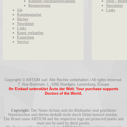
Künstler-Nachlassverwaltung
Shop / Beste
Restaurierung
Newsletter
Job
Links
Kunstmagazine
Bücher
Newsletter
Links
Kunst verkaufen
Expertisen
Service
Copyright/ © ARTIUM sarl. Alle Rechte vorbehalten / All rights reserved.
7, Rue Bommert, L.-3392 Roedgen, Luxemburg, Europe
Ihr Einkauf unterstützt Ärzte der Welt. Your purchase supports
Doctors of the World.
Copyright:
Der Name Artium und die Bildmarke sind geschützte
Warenzeichen und dürfen deshalb nicht durch Dritte benutzt werden.
The Brand name ARTIUM and the respective logo are protected marks and
must not be used by third parties.