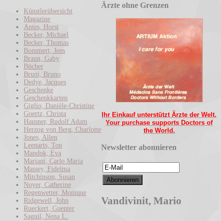
Ärzte ohne Grenzen
Künstlerübersicht
Magazine
Antes, Horst
Becker, Michael
Becker, Thomas
Bommert, Jens
Braun, Gaby
Bücher
Bruni, Bruno
Dedye, Jacques
Geschenke
Geschenkkarten
Giglio, Danièle-Christine
Goertz, Christa
Ihr Einkauf unterstützt Ärzte der Welt.
Hausner, Rudolf Adam
Your purchase supports Doctors of
Herzog von Berg, Charlotte
the World.
Jones, Allen
Leenarts, Ton
Newsletter abonnieren
Mandok, Eva
Mariani, Carlo Maria
Massey, Fidelma
Mitchinson, Susan
Noyer, Catherine
Regenwetter, Monique
Vandivinit, Mario
Ridgewell, John
Rueckert, Guenter
Saguil, Nena L.