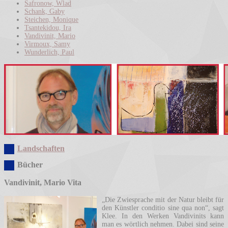
Safronow, Wlad
Schank, Gaby
Steichen, Monique
Tsantekidou, Ira
Vandivinit, Mario
Virmoux, Samy
Wunderlich, Paul
Landschaften
Bücher
Vandivinit, Mario Vita
„Die Zwiesprache mit der Natur bleibt für
den Künstler conditio sine qua non“, sagt
Klee. In den Werken Vandivinits kann
man es wörtlich nehmen. Dabei sind seine