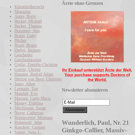
Ärzte ohne Grenzen
Künstlerübersicht
Magazine
Antes, Horst
Becker, Michael
Becker, Thomas
Bommert, Jens
Braun, Gaby
Bücher
Bruni, Bruno
Dedye, Jacques
Geschenke
Geschenkkarten
Giglio, Danièle-Christine
Goertz, Christa
Ihr Einkauf unterstützt Ärzte der Welt.
Hausner, Rudolf Adam
Your purchase supports Doctors of
Herzog von Berg, Charlotte
the World.
Jones, Allen
Leenarts, Ton
Newsletter abonnieren
Mandok, Eva
Mariani, Carlo Maria
Massey, Fidelma
Mitchinson, Susan
Noyer, Catherine
Regenwetter, Monique
Wunderlich, Paul, Nr. 21
Ridgewell, John
Rueckert, Guenter
Ginkgo-Collier, Massiv-
Saguil, Nena L.