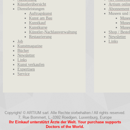
Künstlerübersicht
Artium onlin
Dienstleistungen
Abonnement
Auftragskunst
Museen und 
Kunst am Bau
Musee
Kunstkauf
Musee
Kunstkurse
Musee
Künstler-Nachlassverwaltung
Shop / Beste
Restaurierung
Newsletter
Job
Links
Kunstmagazine
Bücher
Newsletter
Links
Kunst verkaufen
Expertisen
Service
Copyright/ © ARTIUM sarl. Alle Rechte vorbehalten / All rights reserved.
7, Rue Bommert, L.-3392 Roedgen, Luxemburg, Europe
Ihr Einkauf unterstützt Ärzte der Welt. Your purchase supports
Doctors of the World.