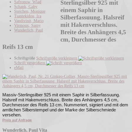
Sterlingsilber 925 mit
Safronow, Wlad
Schank, Gaby
einem Saphir in
Steichen, Monique
Tsantekidou, Ira
Silberfassuung. Halsreif
Vandivinit, Mario
mit Hakenverschluss.
Virmoux, Samy
Wunderlich, Paul
Breite des Anhängers 4,5
cm, Durchmesser des
Reifs 13 cm
Schriftgröße
Schriftgröße verkleinern
Schrift vergrößern
eMail
Massiv-Sterlingsilber 925 mit einem Saphir in Silberfassuung.
Halsreif mit Hakenverschluss. Breite des Anhängers 4,5 cm,
Durchmesser des Reifs 13 cm. Nummeriert, signiert und mit dem
amtlichen Silberstempel und der Marke der Silberschmiede
versehen.
Preis auf Anfrage
Wunderlich, Paul Vita