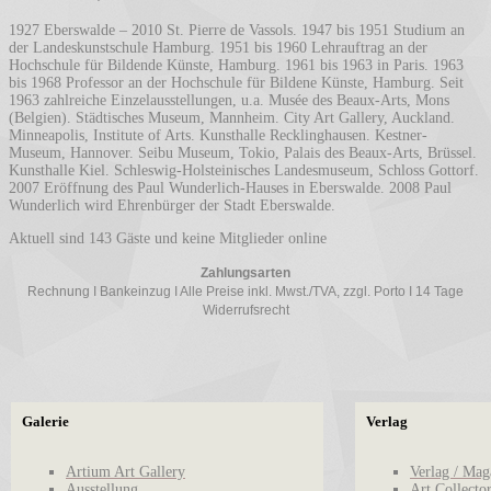
1927 Eberswalde – 2010 St. Pierre de Vassols. 1947 bis 1951 Studium an
der Landeskunstschule Hamburg. 1951 bis 1960 Lehrauftrag an der
Hochschule für Bildende Künste, Hamburg. 1961 bis 1963 in Paris. 1963
bis 1968 Professor an der Hochschule für Bildene Künste, Hamburg. Seit
1963 zahlreiche Einzelausstellungen, u.a. Musée des Beaux-Arts, Mons
(Belgien). Städtisches Museum, Mannheim. City Art Gallery, Auckland.
Minneapolis, Institute of Arts. Kunsthalle Recklinghausen. Kestner-
Museum, Hannover. Seibu Museum, Tokio, Palais des Beaux-Arts, Brüssel.
Kunsthalle Kiel. Schleswig-Holsteinisches Landesmuseum, Schloss Gottorf.
2007 Eröffnung des Paul Wunderlich-Hauses in Eberswalde. 2008 Paul
Wunderlich wird Ehrenbürger der Stadt Eberswalde.
Aktuell sind 143 Gäste und keine Mitglieder online
Zahlungsarten
Rechnung I Bankeinzug I Alle Preise inkl. Mwst./TVA, zzgl. Porto I 14 Tage
Widerrufsrecht
Galerie
Verlag
Artium Art Gallery
Verlag / Mag
Ausstellung
Art Collecto