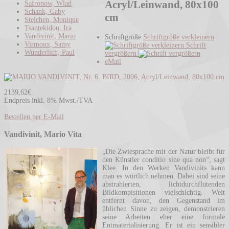
Acryl/Leinwand, 80x100
Safronow, Wlad
Schank, Gaby
cm
Steichen, Monique
Tsantekidou, Ira
Vandivinit, Mario
Schriftgröße
Schriftgröße verkleinern
Virmoux, Samy
Schrift
Wunderlich, Paul
vergrößern
eMail
2139,62€
Endpreis inkl. 8% Mwst./TVA
Bestellen per E-Mail
Vandivinit, Mario Vita
„Die Zwiesprache mit der Natur bleibt für
den Künstler conditio sine qua non“, sagt
Klee. In den Werken Vandivinits kann
man es wörtlich nehmen. Dabei sind seine
abstrahierten, lichtdurchflutenden
Bildkompisitionen vielschichtig. Weit
entfernt davon, den Gegenstand im
üblichen Sinne zu zeigen, demonstrieren
seine Arbeiten eher eine formale
Entmaterialisierung. Er ist ein sensibler