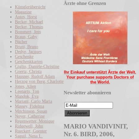
Ärzte ohne Grenzen
Künstlerübersicht
Magazine
Antes, Horst
Becker, Michael
Becker, Thomas
Bommert, Jens
Braun, Gaby
Bücher
Bruni, Bruno
Dedye, Jacques
Geschenke
Geschenkkarten
Giglio, Danièle-Christine
Goertz, Christa
Ihr Einkauf unterstützt Ärzte der Welt.
Hausner, Rudolf Adam
Your purchase supports Doctors of
Herzog von Berg, Charlotte
the World.
Jones, Allen
Leenarts, Ton
Newsletter abonnieren
Mandok, Eva
Mariani, Carlo Maria
Massey, Fidelma
Mitchinson, Susan
Noyer, Catherine
Regenwetter, Monique
MARIO VANDIVINIT,
Ridgewell, John
Rueckert, Guenter
Nr. 6. BIRD, 2006,
Saguil, Nena L.