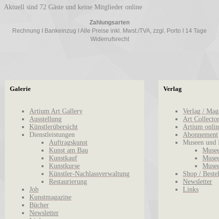
Aktuell sind 72 Gäste und keine Mitglieder online
Zahlungsarten
Rechnung I Bankeinzug I Alle Preise inkl. Mwst./TVA, zzgl. Porto I 14 Tage
Widerrufsrecht
Galerie
Verlag
Artium Art Gallery
Verlag / Mag
Ausstellung
Art Collecto
Künstlerübersicht
Artium onlin
Dienstleistungen
Abonnement
Auftragskunst
Museen und 
Kunst am Bau
Musee
Kunstkauf
Musee
Kunstkurse
Musee
Künstler-Nachlassverwaltung
Shop / Beste
Restaurierung
Newsletter
Job
Links
Kunstmagazine
Bücher
Newsletter