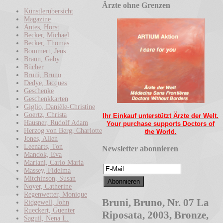
Ärzte ohne Grenzen
Künstlerübersicht
Magazine
Antes, Horst
Becker, Michael
Becker, Thomas
Bommert, Jens
Braun, Gaby
Bücher
Bruni, Bruno
Dedye, Jacques
Geschenke
Geschenkkarten
Giglio, Danièle-Christine
Goertz, Christa
Ihr Einkauf unterstützt Ärzte der Welt.
Hausner, Rudolf Adam
Your purchase supports Doctors of
Herzog von Berg, Charlotte
the World.
Jones, Allen
Leenarts, Ton
Newsletter abonnieren
Mandok, Eva
Mariani, Carlo Maria
Massey, Fidelma
Mitchinson, Susan
Noyer, Catherine
Regenwetter, Monique
Bruni, Bruno, Nr. 07 La
Ridgewell, John
Rueckert, Guenter
Riposata, 2003, Bronze,
Saguil, Nena L.