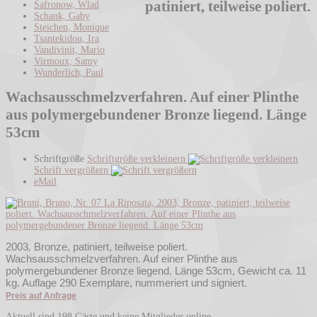
patiniert, teilweise poliert.
Safronow, Wlad
Schank, Gaby
Steichen, Monique
Tsantekidou, Ira
Vandivinit, Mario
Virmoux, Samy
Wunderlich, Paul
Wachsausschmelzverfahren. Auf einer Plinthe
aus polymergebundener Bronze liegend. Länge
53cm
Schriftgröße
Schriftgröße verkleinern
Schrift vergrößern
eMail
2003
,
Bronze, patiniert, teilweise poliert.
Wachsausschmelzverfahren. Auf einer Plinthe aus
polymergebundener Bronze liegend. Länge 53cm, Gewicht ca. 11
kg. Auflage 290 Exemplare, nummeriert und signiert.
Preis auf Anfrage
Aktuell sind 198 Gäste und keine Mitglieder online