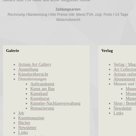
Zahlungsarten
Rechnung I Bankeinzug I Alle Preise inkl. Mwst./TVA, zzgl. Porto I 14 Tage
Widerrufsrecht
Galerie
Verlag
Artium Art Gallery
Verlag / Mag
Ausstellung
Art Collecto
Künstlerübersicht
Artium onlin
Dienstleistungen
Abonnement
Auftragskunst
Museen und 
Kunst am Bau
Musee
Kunstkauf
Musee
Kunstkurse
Musee
Künstler-Nachlassverwaltung
Shop / Beste
Restaurierung
Newsletter
Job
Links
Kunstmagazine
Bücher
Newsletter
Links