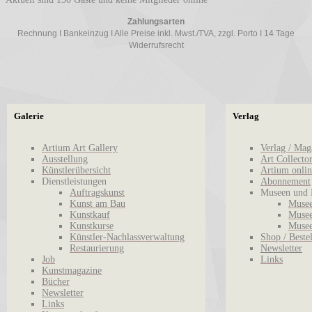
Zahlungsarten
Rechnung I Bankeinzug I Alle Preise inkl. Mwst./TVA, zzgl. Porto I 14 Tage
Widerrufsrecht
Galerie
Verlag
Artium Art Gallery
Verlag / Mag
Ausstellung
Art Collecto
Künstlerübersicht
Artium onlin
Dienstleistungen
Abonnement
Auftragskunst
Museen und 
Kunst am Bau
Musee
Kunstkauf
Musee
Kunstkurse
Musee
Künstler-Nachlassverwaltung
Shop / Beste
Restaurierung
Newsletter
Job
Links
Kunstmagazine
Bücher
Newsletter
Links