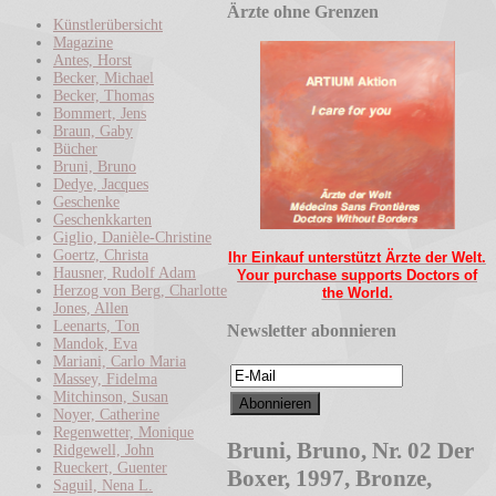
Ärzte ohne Grenzen
Künstlerübersicht
Magazine
Antes, Horst
Becker, Michael
Becker, Thomas
Bommert, Jens
Braun, Gaby
Bücher
Bruni, Bruno
Dedye, Jacques
Geschenke
Geschenkkarten
Giglio, Danièle-Christine
Goertz, Christa
Ihr Einkauf unterstützt Ärzte der Welt.
Hausner, Rudolf Adam
Your purchase supports Doctors of
Herzog von Berg, Charlotte
the World.
Jones, Allen
Leenarts, Ton
Newsletter abonnieren
Mandok, Eva
Mariani, Carlo Maria
Massey, Fidelma
Mitchinson, Susan
Noyer, Catherine
Regenwetter, Monique
Bruni, Bruno, Nr. 02 Der
Ridgewell, John
Rueckert, Guenter
Boxer, 1997, Bronze,
Saguil, Nena L.