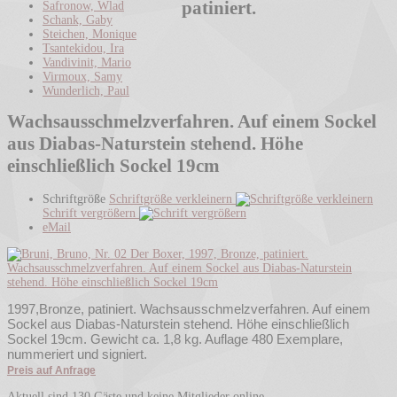
patiniert.
Safronow, Wlad
Schank, Gaby
Steichen, Monique
Tsantekidou, Ira
Vandivinit, Mario
Virmoux, Samy
Wunderlich, Paul
Wachsausschmelzverfahren. Auf einem Sockel
aus Diabas-Naturstein stehend. Höhe
einschließlich Sockel 19cm
Schriftgröße
Schriftgröße verkleinern
Schrift vergrößern
eMail
1997,Bronze, patiniert. Wachsausschmelzverfahren. Auf einem
Sockel aus Diabas-Naturstein stehend. Höhe einschließlich
Sockel 19cm. Gewicht ca. 1,8 kg. Auflage 480 Exemplare,
nummeriert und signiert.
Preis auf Anfrage
Aktuell sind 130 Gäste und keine Mitglieder online