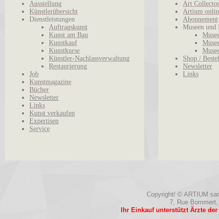
Ausstellung
Art Collecto
Künstlerübersicht
Artium onlin
Dienstleistungen
Abonnement
Auftragskunst
Museen und 
Kunst am Bau
Musee
Kunstkauf
Musee
Kunstkurse
Musee
Künstler-Nachlassverwaltung
Shop / Beste
Restaurierung
Newsletter
Job
Links
Kunstmagazine
Bücher
Newsletter
Links
Kunst verkaufen
Expertisen
Service
Copyright/ © ARTIUM sarl.
7, Rue Bommert,
Ihr Einkauf unterstützt Ärzte de