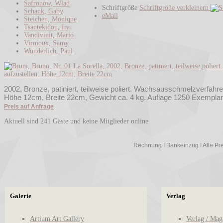
Safronow, Wlad
Schriftgröße
Schriftgröße verkleinern
Schank, Gaby
eMail
Steichen, Monique
Tsantekidou, Ira
Vandivinit, Mario
Virmoux, Samy
Wunderlich, Paul
2002, Bronze, patiniert, teilweise poliert. Wachsausschmelzverfahre
Höhe 12cm, Breite 22cm, Gewicht ca. 4 kg. Auflage 1250 Exemplare
Preis auf Anfrage
Aktuell sind 241 Gäste und keine Mitglieder online
Rechnung I Bankeinzug I Alle Prei
Galerie
Verlag
Artium Art Gallery
Verlag / Mag