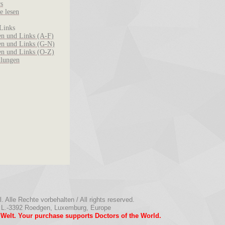
rs
e lesen
Links
n und Links (A-F)
n und Links (G-N)
n und Links (O-Z)
llungen
 Alle Rechte vorbehalten / All rights reserved.
 L.-3392 Roedgen, Luxemburg, Europe
r Welt. Your purchase supports Doctors of the World.