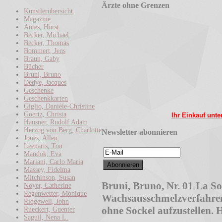
Ärzte ohne Grenzen
Künstlerübersicht
Magazine
Antes, Horst
Becker, Michael
Becker, Thomas
Bommert, Jens
Braun, Gaby
Bücher
Bruni, Bruno
Dedye, Jacques
Geschenke
Geschenkkarten
Giglio, Danièle-Christine
Goertz, Christa
Ihr Einkauf unte
Hausner, Rudolf Adam
Herzog von Berg, Charlotte
Newsletter abonnieren
Jones, Allen
Leenarts, Ton
Mandok, Eva
Mariani, Carlo Maria
Massey, Fidelma
Mitchinson, Susan
Bruni, Bruno, Nr. 01 La Sore
Noyer, Catherine
Regenwetter, Monique
Wachsausschmelzverfahren.
Ridgewell, John
ohne Sockel aufzustellen.
Rueckert, Guenter
Saguil, Nena L.