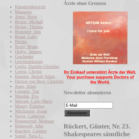
Ärzte ohne Grenzen
Künstlerübersicht
Magazine
Antes, Horst
Becker, Michael
Becker, Thomas
Bommert, Jens
Braun, Gaby
Bücher
Bruni, Bruno
Dedye, Jacques
Geschenke
Geschenkkarten
Giglio, Danièle-Christine
Goertz, Christa
Ihr Einkauf unterstützt Ärzte der Welt.
Hausner, Rudolf Adam
Your purchase supports Doctors of
Herzog von Berg, Charlotte
the World.
Jones, Allen
Leenarts, Ton
Newsletter abonnieren
Mandok, Eva
Mariani, Carlo Maria
Massey, Fidelma
Mitchinson, Susan
Noyer, Catherine
Regenwetter, Monique
Rückert, Günter, Nr. 23.
Ridgewell, John
Rueckert, Guenter
Shakespeares sämtliche
Saguil, Nena L.