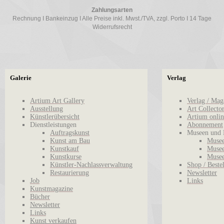
Zahlungsarten
Rechnung I Bankeinzug I Alle Preise inkl. Mwst./TVA, zzgl. Porto I 14 Tage
Widerrufsrecht
Galerie
Verlag
Artium Art Gallery
Verlag / Mag
Ausstellung
Art Collecto
Künstlerübersicht
Artium onlin
Dienstleistungen
Abonnement
Auftragskunst
Museen und 
Kunst am Bau
Musee
Kunstkauf
Musee
Kunstkurse
Musee
Künstler-Nachlassverwaltung
Shop / Beste
Restaurierung
Newsletter
Job
Links
Kunstmagazine
Bücher
Newsletter
Links
Kunst verkaufen