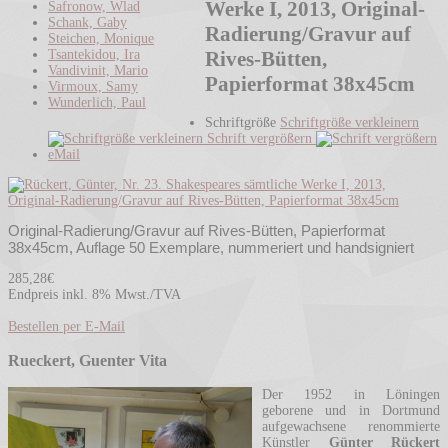
Werke I, 2013, Original-
Safronow, Wlad
Schank, Gaby
Radierung/Gravur auf
Steichen, Monique
Tsantekidou, Ira
Rives-Bütten,
Vandivinit, Mario
Papierformat 38x45cm
Virmoux, Samy
Wunderlich, Paul
Schriftgröße
Schriftgröße verkleinern
Schrift vergrößern
eMail
Original-Radierung/Gravur auf Rives-Bütten,
Papierformat
38x45cm, Auflage 50
Exemplare, nummeriert und handsigniert
285,28€
Endpreis inkl. 8% Mwst./TVA
Bestellen per E-Mail
Rueckert, Guenter Vita
Der 1952 in Löningen
geborene und in Dortmund
aufgewachsene renommierte
Künstler
Günter Rückert