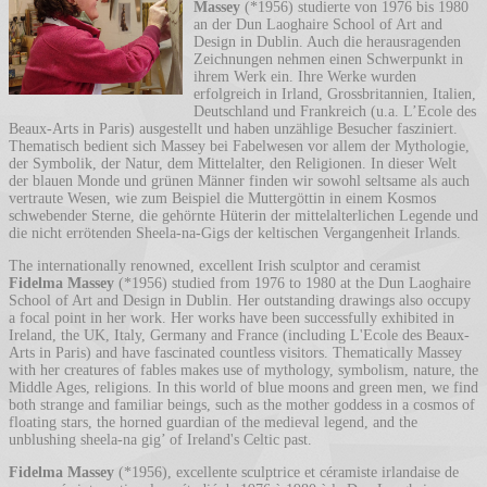
Massey
(*1956) studierte von 1976 bis 1980
an der Dun Laoghaire School of Art and
Design in Dublin. Auch die herausragenden
Zeichnungen nehmen einen Schwerpunkt in
ihrem Werk ein. Ihre Werke wurden
erfolgreich in Irland, Grossbritannien, Italien,
Deutschland und Frankreich (u.a. L’Ecole des
Beaux-Arts in Paris) ausgestellt und haben unzählige Besucher fasziniert.
Thematisch bedient sich Massey bei Fabelwesen vor allem der Mythologie,
der Symbolik, der Natur, dem Mittelalter, den Religionen. In dieser Welt
der blauen Monde und grünen Männer finden wir sowohl seltsame als auch
vertraute Wesen, wie zum Beispiel die Muttergöttin in einem Kosmos
schwebender Sterne, die gehörnte Hüterin der mittelalterlichen Legende und
die nicht errötenden Sheela-na-Gigs der keltischen Vergangenheit Irlands.
The internationally renowned, excellent Irish sculptor and ceramist
Fidelma Massey
(*1956) studied from 1976 to 1980 at the Dun Laoghaire
School of Art and Design in Dublin. Her outstanding drawings also occupy
a focal point in her work. Her works have been successfully exhibited in
Ireland, the UK, Italy, Germany and France (including L'Ecole des Beaux-
Arts in Paris) and have fascinated countless visitors. Thematically Massey
with her creatures of fables makes use of mythology, symbolism, nature, the
Middle Ages, religions. In this world of blue moons and green men, we find
both strange and familiar beings, such as the mother goddess in a cosmos of
floating stars, the horned guardian of the medieval legend, and the
unblushing sheela-na gig’ of Ireland's Celtic past.
Fidelma Massey
(*1956), excellente sculptrice et céramiste irlandaise de