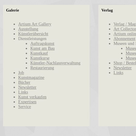
Galerie
Verlag
Artium Art Gallery
Verlag / Mag
Ausstellung
Art Collecto
Künstlerübersicht
Artium onlin
Dienstleistungen
Abonnement
Auftragskunst
Museen und 
Kunst am Bau
Musee
Kunstkauf
Musee
Kunstkurse
Musee
Künstler-Nachlassverwaltung
Shop / Beste
Restaurierung
Newsletter
Job
Links
Kunstmagazine
Bücher
Newsletter
Links
Kunst verkaufen
Expertisen
Service