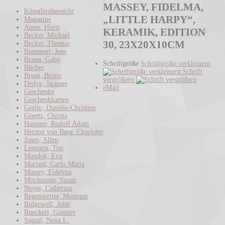
MASSEY, FIDELMA,
Künstlerübersicht
„LITTLE HARPY“,
Magazine
Antes, Horst
KERAMIK, EDITION
Becker, Michael
30, 23X20X10CM
Becker, Thomas
Bommert, Jens
Braun, Gaby
Schriftgröße
Schriftgröße verkleinern
Bücher
Schrift
Bruni, Bruno
vergrößern
Dedye, Jacques
eMail
Geschenke
Geschenkkarten
Giglio, Danièle-Christine
Goertz, Christa
Hausner, Rudolf Adam
Herzog von Berg, Charlotte
Jones, Allen
Leenarts, Ton
Mandok, Eva
Mariani, Carlo Maria
Massey, Fidelma
Mitchinson, Susan
Noyer, Catherine
Regenwetter, Monique
Ridgewell, John
Rueckert, Guenter
Saguil, Nena L.