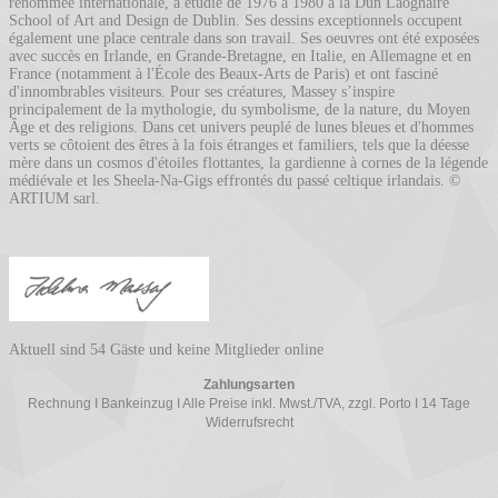
renommée internationale, a étudié de 1976 à 1980 à la Dun Laoghaire
School of Art and Design de Dublin. Ses dessins exceptionnels occupent
également une place centrale dans son travail. Ses oeuvres ont été exposées
avec succès en Irlande, en Grande-Bretagne, en Italie, en Allemagne et en
France (notamment à l'École des Beaux-Arts de Paris) et ont fasciné
d'innombrables visiteurs. Pour ses créatures, Massey s’inspire
principalement de la mythologie, du symbolisme, de la nature, du Moyen
Âge et des religions. Dans cet univers peuplé de lunes bleues et d'hommes
verts se côtoient des êtres à la fois étranges et familiers, tels que la déesse
mère dans un cosmos d'étoiles flottantes, la gardienne à cornes de la légende
médiévale et les Sheela-Na-Gigs effrontés du passé celtique irlandais. ©
ARTIUM sarl.
Aktuell sind 54 Gäste und keine Mitglieder online
Zahlungsarten
Rechnung I Bankeinzug I Alle Preise inkl. Mwst./TVA, zzgl. Porto I 14 Tage
Widerrufsrecht