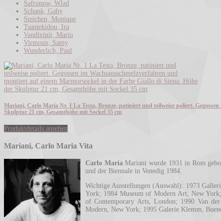
Safronow, Wlad
Schank, Gaby
Steichen, Monique
Tsantekidou, Ira
Vandivinit, Mario
Virmoux, Samy
Wunderlich, Paul
Mariani, Carlo Maria Nr. 1 La Testa, Bronze, patiniert und teilweise poliert. Gegos
Skulptur 21 cm, Gesamthöhe mit Sockel 35 cm
Produktdetails ansehen
Mariani, Carlo Maria Vita
Carlo Maria
Mariani wurde 1931 in Rom gebore
und der Biennale in Venedig 1984.
Wichtige Ausstellungen (Auswahl): 1973 Galler
York; 1984 Museum of Modern Art, New York; 
of Contemporary Arts, London; 1990 Van de
Modern, New York; 1995 Galerie Klemm, Buenos