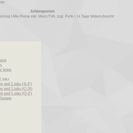
ine
Zahlungsarten
zug I Alle Preise inkl. Mwst./TVA, zzgl. Porto I 14 Tage Widerrufsrecht
azin
rs
e lesen
Links
n und Links (A-F)
n und Links (G-N)
n und Links (O-Z)
llungen