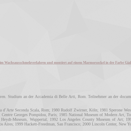
sen im Wachsausschmelzverfahren und montiert auf einem Marmorsockel in der Farbe Gial
n. Studium an der Accademia di Belle Arti, Rom. Teilnehmer an der docume
ia d’Arte Seconda Scala, Rom; 1980 Rudolf Zwirner, Köln; 1981 Sperone Wes
Centre Georges Pompidou, Paris; 1985 National Museum of Modern Art, Toki
r Heydt-Museum, Wuppertal; 1992 Los Angeles County Museum of Art; 19
 Aires; 1999 Hackett-Freedman, San Francisco; 2000 Lincoln Center, New Y