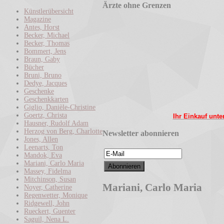
Ärzte ohne Grenzen
Künstlerübersicht
Magazine
Antes, Horst
Becker, Michael
Becker, Thomas
Bommert, Jens
Braun, Gaby
Bücher
Bruni, Bruno
Dedye, Jacques
Geschenke
Geschenkkarten
Giglio, Danièle-Christine
Goertz, Christa
Ihr Einkauf unte
Hausner, Rudolf Adam
Herzog von Berg, Charlotte
Newsletter abonnieren
Jones, Allen
Leenarts, Ton
Mandok, Eva
Mariani, Carlo Maria
Massey, Fidelma
Mitchinson, Susan
Mariani, Carlo Maria
Noyer, Catherine
Regenwetter, Monique
Ridgewell, John
Rueckert, Guenter
Saguil, Nena L.