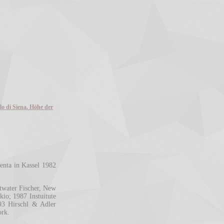
lo di Siena. Höhe der
nta in Kassel 1982
twater Fischer, New
o; 1987 Instuitute
93 Hirschl & Adler
ork.