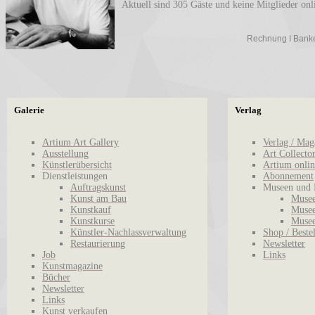
Aktuell sind 305 Gäste und keine Mitglieder onl
Rechnung I Bankein
Galerie
Verlag
Artium Art Gallery
Verlag / Mag
Ausstellung
Art Collecto
Künstlerübersicht
Artium onlin
Dienstleistungen
Abonnement
Auftragskunst
Museen und 
Kunst am Bau
Musee
Kunstkauf
Musee
Kunstkurse
Musee
Künstler-Nachlassverwaltung
Shop / Beste
Restaurierung
Newsletter
Job
Links
Kunstmagazine
Bücher
Newsletter
Links
Kunst verkaufen