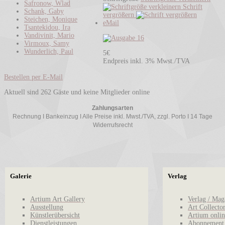
Safronow, Wlad
Schrift
Schank, Gaby
vergrößern
Steichen, Monique
eMail
Tsantekidou, Ira
Vandivinit, Mario
Virmoux, Samy
Wunderlich, Paul
5€
Endpreis inkl. 3% Mwst./TVA
Bestellen per E-Mail
Aktuell sind 262 Gäste und keine Mitglieder online
Zahlungsarten
Rechnung I Bankeinzug I Alle Preise inkl. Mwst./TVA, zzgl. Porto I 14 Tage
Widerrufsrecht
Galerie
Verlag
Artium Art Gallery
Verlag / Mag
Ausstellung
Art Collecto
Künstlerübersicht
Artium onlin
Dienstleistungen
Abonnement