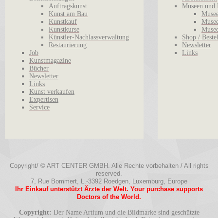
Auftragskunst
Museen und 
Kunst am Bau
Musee
Kunstkauf
Musee
Kunstkurse
Musee
Künstler-Nachlassverwaltung
Shop / Beste
Restaurierung
Newsletter
Job
Links
Kunstmagazine
Bücher
Newsletter
Links
Kunst verkaufen
Expertisen
Service
Copyright/ © ART CENTER GMBH. Alle Rechte vorbehalten / All rights
reserved.
7, Rue Bommert, L.-3392 Roedgen, Luxemburg, Europe
Ihr Einkauf unterstützt Ärzte der Welt. Your purchase supports
Doctors of the World.
Copyright:
Der Name Artium und die Bildmarke sind geschützte