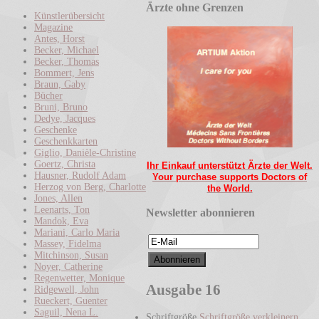
Ärzte ohne Grenzen
Künstlerübersicht
Magazine
Antes, Horst
Becker, Michael
Becker, Thomas
Bommert, Jens
Braun, Gaby
Bücher
Bruni, Bruno
Dedye, Jacques
Geschenke
Geschenkkarten
Giglio, Danièle-Christine
Goertz, Christa
Ihr Einkauf unterstützt Ärzte der Welt.
Hausner, Rudolf Adam
Your purchase supports Doctors of
Herzog von Berg, Charlotte
the World.
Jones, Allen
Leenarts, Ton
Newsletter abonnieren
Mandok, Eva
Mariani, Carlo Maria
Massey, Fidelma
Mitchinson, Susan
Noyer, Catherine
Regenwetter, Monique
Ausgabe 16
Ridgewell, John
Rueckert, Guenter
Saguil, Nena L.
Schriftgröße
Schriftgröße verkleinern