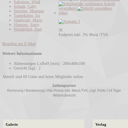
Safronow, Wlad
Schrift
Schank, Gaby
vergrößern
Steichen, Monique
eMail
Tsantekidou, Ira
Vandivinit, Mario
Virmoux, Samy
Wunderlich, Paul
5€
Endpreis inkl. 3% Mwst./TVA
Bestellen per E-Mail
Weitere Informationen
Abmessungen LxBxH [mm]::
200x400x100
Gewicht [kg]::
2
Aktuell sind 69 Gäste und keine Mitglieder online
Zahlungsarten
Rechnung I Bankeinzug I Alle Preise inkl. Mwst./TVA, zzgl. Porto I 14 Tage
Widerrufsrecht
Galerie
Verlag