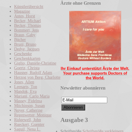
Ärzte ohne Grenzen
Künstlerübersicht
Magazine
Antes, Horst
Becker, Michael
Becker, Thomas
Bommert, Jens
Braun, Gaby
Bücher
Bruni, Bruno
Dedye, Jacques
Geschenke
Geschenkkarten
Giglio, Danièle-Christine
Goertz, Christa
Ihr Einkauf unterstützt Ärzte der Welt.
Hausner, Rudolf Adam
Your purchase supports Doctors of
Herzog von Berg, Charlotte
the World.
Jones, Allen
Leenarts, Ton
Newsletter abonnieren
Mandok, Eva
Mariani, Carlo Maria
Massey, Fidelma
Mitchinson, Susan
Noyer, Catherine
Regenwetter, Monique
Ausgabe 3
Ridgewell, John
Rueckert, Guenter
Saguil, Nena L.
Schriftgröße
Schriftgröße verkleinern