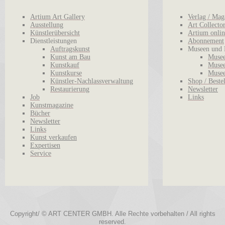
Artium Art Gallery
Verlag / Mag
Ausstellung
Art Collecto
Künstlerübersicht
Artium onlin
Dienstleistungen
Abonnement
Auftragskunst
Museen und 
Kunst am Bau
Musee
Kunstkauf
Musee
Kunstkurse
Musee
Künstler-Nachlassverwaltung
Shop / Beste
Restaurierung
Newsletter
Job
Links
Kunstmagazine
Bücher
Newsletter
Links
Kunst verkaufen
Expertisen
Service
Copyright/ © ART CENTER GMBH. Alle Rechte vorbehalten / All rights
reserved.