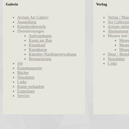
Galerie
Verlag
Artium Art Gallery
Verlag / Mag
Ausstellung
Art Collecto
Künstlerübersicht
Artium onlin
Dienstleistungen
Abonnement
Auftragskunst
Museen und 
Kunst am Bau
Musee
Kunstkauf
Musee
Kunstkurse
Musee
Künstler-Nachlassverwaltung
Shop / Beste
Restaurierung
Newsletter
Job
Links
Kunstmagazine
Bücher
Newsletter
Links
Kunst verkaufen
Expertisen
Service