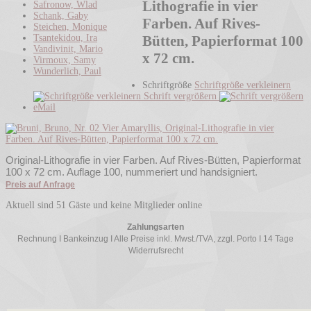
Lithografie in vier
Safronow, Wlad
Schank, Gaby
Farben. Auf Rives-
Steichen, Monique
Tsantekidou, Ira
Bütten, Papierformat 100
Vandivinit, Mario
x 72 cm.
Virmoux, Samy
Wunderlich, Paul
Schriftgröße
Schriftgröße verkleinern
Schrift vergrößern
eMail
Original-Lithografie in vier Farben. Auf Rives-Bütten, Papierformat
100 x 72 cm. Auflage 100, nummeriert und handsigniert.
Preis auf Anfrage
Aktuell sind 51 Gäste und keine Mitglieder online
Zahlungsarten
Rechnung I Bankeinzug I Alle Preise inkl. Mwst./TVA, zzgl. Porto I 14 Tage
Widerrufsrecht