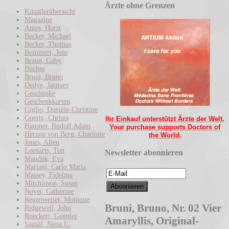
Ärzte ohne Grenzen
Künstlerübersicht
Magazine
Antes, Horst
Becker, Michael
Becker, Thomas
Bommert, Jens
Braun, Gaby
Bücher
Bruni, Bruno
Dedye, Jacques
Geschenke
Geschenkkarten
Giglio, Danièle-Christine
Goertz, Christa
Ihr Einkauf unterstützt Ärzte der Welt.
Hausner, Rudolf Adam
Your purchase supports Doctors of
Herzog von Berg, Charlotte
the World.
Jones, Allen
Leenarts, Ton
Newsletter abonnieren
Mandok, Eva
Mariani, Carlo Maria
Massey, Fidelma
Mitchinson, Susan
Noyer, Catherine
Regenwetter, Monique
Bruni, Bruno, Nr. 02 Vier
Ridgewell, John
Rueckert, Guenter
Amaryllis, Original-
Saguil, Nena L.